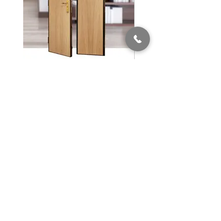
DUO GO71
DÉ
PANNAGE 24/24
Retour dans les 24 heures.
01 42 41 00 60